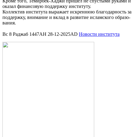
Кро­ме того, Темир­бек-Хаджи при­шел не спу­сты­ми рука­ми и
ока­зал финан­со­вую под­держ­ку инсти­ту­ту.
Кол­лек­тив инсти­ту­та выра­жа­ет искрен­нюю бла­го­дар­ность за
под­держ­ку, вни­ма­ние и вклад в раз­ви­тие ислам­ско­го обра­зо­
ва­ния.
Вс 8 Раджаб 1447AH 28-12-2025AD
Новости института