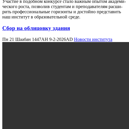
Уча­стие в подоб­ном кон­кур­се ста­ло важ­ным опы­том ака­де­ми­
че­ско­го роста, поз­во­лив сту­ден­там и пре­по­да­ва­те­лям рас­ши­
рить про­фес­си­о­наль­ные гори­зон­ты и достой­но пред­ста­вить
наш инсти­тут в обра­зо­ва­тель­ной сре­де.
Сбор на облицовку здания
Пн 21 Шаабан 1447AH 9-2-2026AD
Новости института