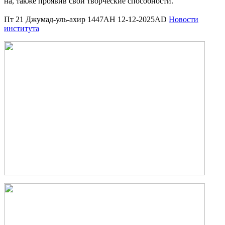
на, так­же про­явив свои твор­че­ские спо­соб­но­сти.
Пт 21 Джумад-уль-ахир 1447AH 12-12-2025AD
Новости
института