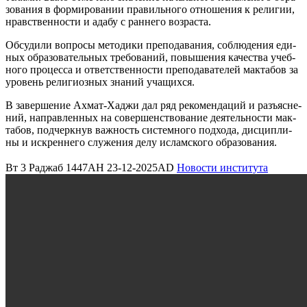
зо­ва­ния в фор­ми­ро­ва­нии пра­виль­но­го отно­ше­ния к рели­гии,
нрав­ствен­но­сти и ада­бу с ран­не­го воз­рас­та.
Обсу­ди­ли вопро­сы мето­ди­ки пре­по­да­ва­ния, соблю­де­ния еди­
ных обра­зо­ва­тель­ных тре­бо­ва­ний, повы­ше­ния каче­ства учеб­
но­го про­цес­са и ответ­ствен­но­сти пре­по­да­ва­те­лей мак­та­бов за
уро­вень рели­ги­оз­ных зна­ний уча­щих­ся.
В завер­ше­ние Ахмат-Хаджи дал ряд реко­мен­да­ций и разъ­яс­не­
ний, направ­лен­ных на совер­шен­ство­ва­ние дея­тель­но­сти мак­
та­бов, под­черк­нув важ­ность систем­но­го под­хо­да, дис­ци­пли­
ны и искрен­не­го слу­же­ния делу ислам­ско­го обра­зо­ва­ния.
Вт 3 Раджаб 1447AH 23-12-2025AD
Новости института