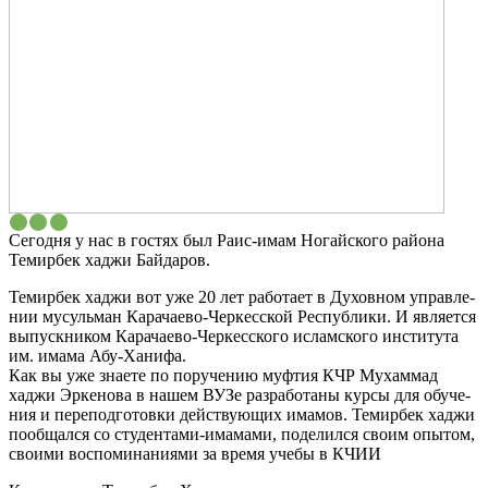
Сего­дня у нас в гостях был Раис-имам Ногай­ско­го рай­о­на
Темир­бек хаджи Бай­да­ров.
Темир­бек хаджи вот уже 20 лет рабо­та­ет в Духов­ном управ­ле­
нии мусуль­ман Кара­чае­во-Чер­кес­ской Рес­пуб­ли­ки. И явля­ет­ся
выпуск­ни­ком Кара­чае­во-Чер­кес­ско­го ислам­ско­го инсти­ту­та
им. има­ма Абу-Хани­фа.
Как вы уже зна­е­те по пору­че­нию муф­тия КЧР Мухам­мад
хаджи Эрке­но­ва в нашем ВУЗе раз­ра­бо­та­ны кур­сы для обу­че­
ния и пере­под­го­тов­ки дей­ству­ю­щих има­мов. Темир­бек хаджи
пооб­щал­ся со сту­ден­та­ми-има­ма­ми, поде­лил­ся сво­им опы­том,
сво­и­ми вос­по­ми­на­ни­я­ми за вре­мя уче­бы в КЧИИ