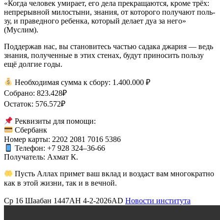
«Когда чело­век уми­ра­ет, его дела пре­кра­ща­ют­ся, кро­ме трёх:
непре­рыв­ной мило­сты­ни, зна­ния, от кото­ро­го полу­ча­ют поль­
зу, и пра­вед­но­го ребен­ка, кото­рый дела­ет дуа за него»
(Муслим).
Под­дер­жав нас, вы ста­но­ви­тесь частью сада­ка джа­рия — ведь
зна­ния, полу­чен­ные в этих сте­нах, будут при­но­сить поль­зу
ещё дол­гие годы.
Необ­хо­ди­мая сум­ма к сбо­ру: 1.400.000 ₽
Собра­но: 823.428₽
Оста­ток: 576.572₽
Рек­ви­зи­ты для помо­щи:
Сбер­банк
Номер кар­ты: 2202 2081 7016 5386
Теле­фон: +7 928 324–36-66
Полу­ча­тель: Ахмат К.
Пусть Аллах при­мет ваш вклад и воз­даст вам мно­го­крат­но
как в этой жиз­ни, так и в веч­ной.
Ср 16 Шаабан 1447AH 4-2-2026AD
Новости института