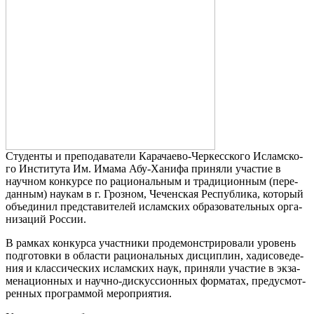
Сту­ден­ты и пре­по­да­ва­те­ли Кара­чае­во-Чер­кес­ско­го Ислам­ско­
го Инсти­ту­та Им. Има­ма Абу-Хани­фа при­ня­ли уча­стие в
науч­ном кон­кур­се по раци­о­наль­ным и тра­ди­ци­он­ным (пере­
дан­ным) нау­кам в г. Гроз­ном, Чечен­ская Рес­пуб­ли­ка, кото­рый
объ­еди­нил пред­ста­ви­те­лей ислам­ских обра­зо­ва­тель­ных орга­
ни­за­ций Рос­сии.
В рам­ках кон­кур­са участ­ни­ки про­де­мон­стри­ро­ва­ли уро­вень
под­го­тов­ки в обла­сти раци­о­наль­ных дис­ци­плин, хади­со­ве­де­
ния и клас­си­че­ских ислам­ских наук, при­ня­ли уча­стие в экза­
ме­на­ци­он­ных и науч­но-дис­кус­си­он­ных фор­ма­тах, преду­смот­
рен­ных про­грам­мой меро­при­я­тия.