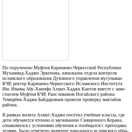
По пору­че­нию Муф­тия Кара­чае­во-Чер­кес­ской Рес­пуб­ли­ки
Мухам­мад-Хаджи Эрке­но­ва, началь­ник отде­ла кон­тро­ля
ислам­ско­го обра­зо­ва­ния Духов­но­го управ­ле­ния мусуль­ман
КЧР, рек­тор Кара­чае­во-Чер­кес­ско­го Ислам­ско­го Инсти­ту­та
Им. Има­ма Абу-Хани­фа Ахмат-Хаджи Каи­тов вме­сте с заме­
сти­е­лем Муф­тия КЧР, Раис-има­мом Ногай­ско­го рай­о­на
Темир­бек-Хаджи Бай­да­ро­вым про­ве­ли про­вер­ку мак­та­бов
рай­о­на.
В рам­ках визи­та Ахмат-Хаджи посе­тил учеб­ные клас­сы, где
дети обу­ча­ют­ся чте­нию и заучи­ва­нию Свя­щен­но­го Кора­на,
озна­ко­мил­ся с усло­ви­я­ми обу­че­ния и пооб­щал­ся с пре­по­да­ва­
те­ля­ми. Было отме­че­но зна­че­ние началь­но­го ислам­ско­го обра­