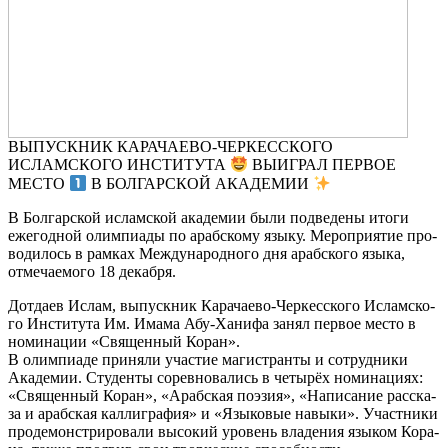
ВЫПУСКНИК КАРАЧАЕВО-ЧЕРКЕССКОГО
ИСЛАМСКОГО ИНСТИТУТА
ВЫИГРАЛ ПЕРВОЕ
МЕСТО
В БОЛГАРСКОЙ АКАДЕМИИ
В Бол­гар­ской ислам­ской ака­де­мии были под­ве­де­ны ито­ги
еже­год­ной олим­пи­а­ды по араб­ско­му язы­ку. Меро­при­я­тие про­
во­ди­лось в рам­ках Меж­ду­на­род­но­го дня араб­ско­го язы­ка,
отме­ча­е­мо­го 18 декаб­ря.
Дотда­ев Ислам, выпуск­ник Кара­чае­во-Чер­кес­ско­го Ислам­ско­
го Инсти­ту­та Им. Има­ма Абу-Хани­фа занял пер­вое место в
номи­на­ции «Свя­щен­ный Коран».
В олим­пиа­де при­ня­ли уча­стие маги­стран­ты и сотруд­ни­ки
Ака­де­мии. Сту­ден­ты сорев­но­ва­лись в четы­рёх номи­на­ци­ях:
«Свя­щен­ный Коран», «Араб­ская поэ­зия», «Напи­са­ние рас­ска­
за и араб­ская кал­ли­гра­фия» и «Язы­ко­вые навы­ки». Участ­ни­ки
про­де­мон­стри­ро­ва­ли высо­кий уро­вень вла­де­ния язы­ком Кора­