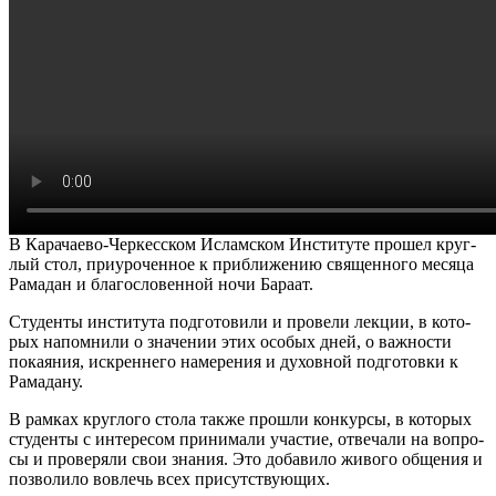
В Кара­чае­во-Чер­кес­ском Ислам­ском Инсти­ту­те про­шел круг­
лый стол, при­уро­чен­ное к при­бли­же­нию свя­щен­но­го меся­ца
Рама­дан и бла­го­сло­вен­ной ночи Бара­ат.
Сту­ден­ты инсти­ту­та под­го­то­ви­ли и про­ве­ли лек­ции, в кото­
рых напом­ни­ли о зна­че­нии этих осо­бых дней, о важ­но­сти
пока­я­ния, искрен­не­го наме­ре­ния и духов­ной под­го­тов­ки к
Рама­да­ну.
В рам­ках круг­ло­го сто­ла так­же про­шли кон­кур­сы, в кото­рых
сту­ден­ты с инте­ре­сом при­ни­ма­ли уча­стие, отве­ча­ли на вопро­
сы и про­ве­ря­ли свои зна­ния. Это доба­ви­ло живо­го обще­ния и
поз­во­ли­ло вовлечь всех при­сут­ству­ю­щих.