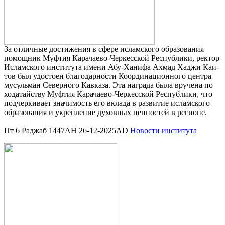
За отлич­ные дости­же­ния в сфе­ре ислам­ско­го обра­зо­ва­ния
помощ­ник Муф­тия Кара­чае­во-Чер­кес­ской Рес­пуб­ли­ки, рек­тор
Ислам­ско­го инсти­ту­та име­ни Абу-Хани­фа Ахмад Хаджи Каи­
тов был удо­сто­ен бла­го­дар­но­сти Коор­ди­на­ци­он­но­го цен­тра
мусуль­ман Север­но­го Кав­ка­за. Эта награ­да была вру­че­на по
хода­тай­ству Муф­тия Кара­чае­во-Чер­кес­ской Рес­пуб­ли­ки, что
под­чер­ки­ва­ет зна­чи­мость его вкла­да в раз­ви­тие ислам­ско­го
обра­зо­ва­ния и укреп­ле­ние духов­ных цен­но­стей в реги­оне.
Пт 6 Раджаб 1447AH 26-12-2025AD
Новости института