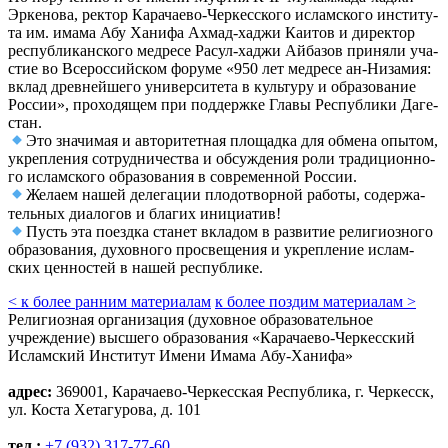
Эрке­но­ва, рек­тор Кара­чае­во-Чер­кес­ско­го ислам­ско­го инсти­ту­
та им. има­ма Абу Хани­фа Ахмад-хаджи Каи­тов и дирек­тор
рес­пуб­ли­кан­ско­го мед­ре­се Расул-хаджи Айба­зов при­ня­ли уча­
стие во Все­рос­сий­ском фору­ме «950 лет мед­ре­се ан-Низа­мия:
вклад древ­ней­ше­го уни­вер­си­те­та в куль­ту­ру и обра­зо­ва­ние
Рос­сии», про­хо­дя­щем при под­держ­ке Гла­вы Рес­пуб­ли­ки Даге­
стан.
Это зна­чи­мая и авто­ри­тет­ная пло­щад­ка для обме­на опы­том,
укреп­ле­ния сотруд­ни­че­ства и обсуж­де­ния роли тра­ди­ци­он­но­
го ислам­ско­го обра­зо­ва­ния в совре­мен­ной Рос­сии.
Жела­ем нашей деле­га­ции пло­до­твор­ной рабо­ты, содер­жа­
тель­ных диа­ло­гов и бла­гих ини­ци­а­тив!
Пусть эта поезд­ка ста­нет вкла­дом в раз­ви­тие рели­ги­оз­но­го
обра­зо­ва­ния, духов­но­го про­све­ще­ния и укреп­ле­ние ислам­
ских цен­но­стей в нашей рес­пуб­ли­ке.
< к более ранним материалам
к более поздим материалам >
Религиозная организация (духовное образовательное
учреждение) высшего образования «Карачаево-Черкесский
Исламский Институт Имени Имама Абу-Ханифа»
адрес:
369001, Карачаево-Черкесская Республика, г. Черкесск,
ул. Коста Хетагурова, д. 101
тел.:
+7 (932) 317-77-60