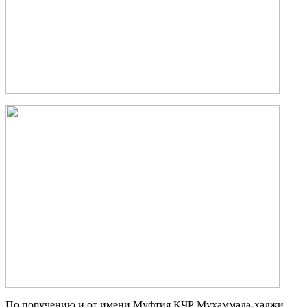
По пору­че­нию и от име­ни Муф­тия КЧР Мухам­ма­да-хаджи