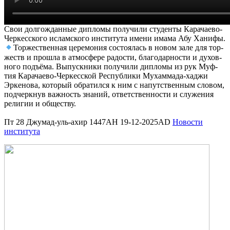
Свои дол­го­ждан­ные дипло­мы полу­чи­ли сту­ден­ты Кара­чае­во-
Чер­кес­ско­го ислам­ско­го инсти­ту­та име­ни има­ма Абу Хани­фы.
Тор­же­ствен­ная цере­мо­ния состо­я­лась в новом зале для тор­
жеств и про­шла в атмо­сфе­ре радо­сти, бла­го­дар­но­сти и духов­
но­го подъ­ёма. Выпуск­ни­ки полу­чи­ли дипло­мы из рук Муф­
тия Кара­чае­во-Чер­кес­ской Рес­пуб­ли­ки Мухам­ма­да-хаджи
Эрке­но­ва, кото­рый обра­тил­ся к ним с напут­ствен­ным сло­вом,
под­черк­нув важ­ность зна­ний, ответ­ствен­но­сти и слу­же­ния
рели­гии и обще­ству.
Пт 28 Джумад-уль-ахир 1447AH 19-12-2025AD
Новости
института