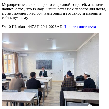
Меро­при­я­тие ста­ло не про­сто оче­ред­ной встре­чей, а напо­ми­
на­ни­ем о том, что Рама­дан начи­на­ет­ся не с пер­во­го дня поста,
а с внут­рен­не­го настроя, наме­ре­ния и готов­но­сти изме­нить
себя к луч­ше­му.
Чт 10 Шаабан 1447AH 29-1-2026AD
Новости института