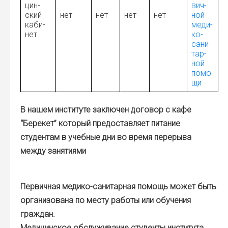
цин­
вич­
ский
нет
нет
нет
нет
ной
каби­
меди­
нет
ко-
сани­
тар­
ной
помо­
щи
В нашем институте заключен договор с кафе
“Берекет” который предоставляет питание
студентам в учебные дни во время перерыва
между занятиями
Первичная медико-санитарная помощь может быть
организована по месту работы или обучения
граждан.
Медицинское обслуживание студенты института