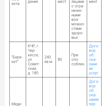
де­ния
мест
лица­ми
мент
ек­та
с огра­
ни­чен­
ны­ми
воз­
мож­но­
стя­ми
здо­ро­
вья
КЧР, г.
Дого­
Чер­
вор
кесск,
При­
об
“Бере­
240
ул.
80
спо­
ока­
кет”
кв.м.
Совет­
соб­лен
за­ни­
ская,
ии
д. 180
услуг
Дого­
вор
об
ока­
за­нии
Меди­
пер­