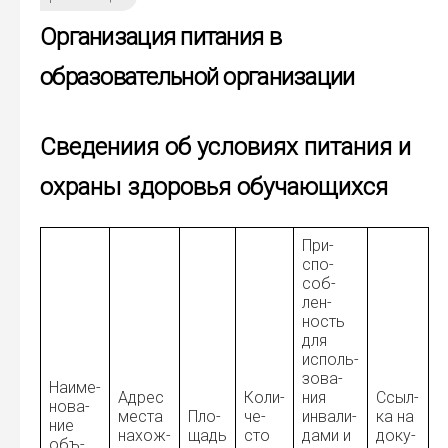
Организация питания в
образовательной организации
Сведениия об условиях питания и
охраны здоровья обучающихся
При­
спо­
соб­
лен­
ность
для
исполь­
зо­ва­
Наиме­
Адрес
Коли­
ния
Ссыл­
но­ва­
места
Пло­
че­
инва­ли­
ка на
ние
нахож­
щадь
сто
да­ми и
доку­
объ­