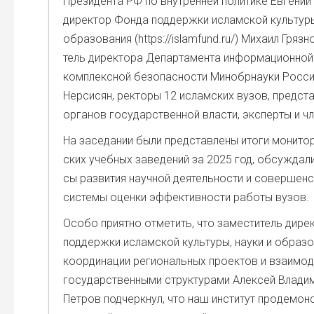
Пре­зи­ден­та РФ по внут­рен­ней поли­ти­ке Евге­ний
дирек­тор Фон­да под­держ­ки ислам­ской куль­ту­ры
обра­зо­ва­ния (https://islamfund.ru/) Миха­ил Гряз­н
тель дирек­то­ра Депар­та­мен­та инфор­ма­ци­он­ной 
ком­плекс­ной без­опас­но­сти Мино­бр­на­у­ки Рос­с
Нер­си­сян, рек­то­ры 12 ислам­ских вузов, пред­ста­
орга­нов госу­дар­ствен­ной вла­сти, экс­пер­ты и ч
На засе­да­нии были пред­став­ле­ны ито­ги мони­то­
ских учеб­ных заве­де­ний за 2025 год, обсуж­да­
сы раз­ви­тия науч­ной дея­тель­но­сти и совер­шен­с
систе­мы оцен­ки эффек­тив­но­сти рабо­ты вузов.
Осо­бо при­ят­но отме­тить, что заме­сти­тель дирек
под­держ­ки ислам­ской куль­ту­ры, нау­ки и обра­зо
коор­ди­на­ции реги­о­наль­ных про­ек­тов и вза­и­мо
госу­дар­ствен­ны­ми струк­ту­ра­ми Алек­сей Вла­ди­
Пет­ров под­черк­нул, что наш инсти­тут про­де­мон­