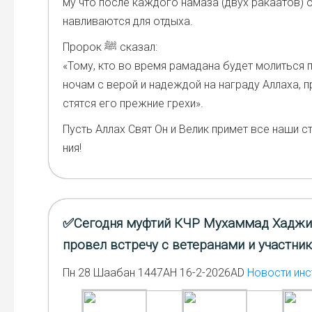
му что после каж­до­го нама­за (двух рака­а­тов) 
нав­ли­ва­ют­ся для отды­ха.
Про­рок ﷺ ска­зал:
«Тому, кто во вре­мя рама­да­на будет молить­ся 
ночам с верой и надеж­дой на награ­ду Алла­ха, п
стят­ся его преж­ние гре­хи».
Пусть Аллах Свят Он и Велик при­мет все наши ст
ния!
✅Сегодня муфтий КЧР Мухаммад Хаджи
провел встречу с ветеранами и участни
Пн 28 Шаабан 1447AH 16-2-2026AD
Новости инс