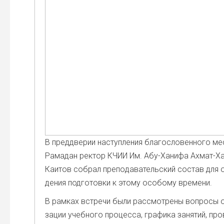
В пред­две­рии наступ­ле­ния бла­го­сло­вен­но­го ме
Рама­дан рек­тор КЧИИ Им. Абу-Хани­фа Ахмат-
Каи­тов собрал пре­по­да­ва­тель­ский состав для
де­ния под­го­тов­ки к это­му осо­бо­му вре­ме­ни.
В рам­ках встре­чи были рас­смот­ре­ны вопро­сы о
за­ции учеб­но­го про­цес­са, гра­фи­ка заня­тий, про­