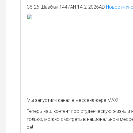
Сб 26 Шаабан 1447AH 14-2-2026AD
Новости инс
Мы запу­сти­ли канал в мес­сен­дже­ре MAX!
Теперь наш кон­тент про сту­ден­че­скую жизнь и 
толь­ко, мож­но смот­реть в наци­о­наль­ном мес­с
ре!