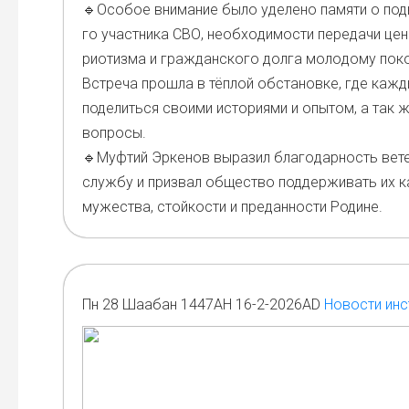
🔹Осо­бое вни­ма­ние было уде­ле­но памя­ти о под
го участ­ни­ка СВО, необ­хо­ди­мо­сти пере­да­чи цен
ри­о­тиз­ма и граж­дан­ско­го дол­га моло­до­му поко
Встре­ча про­шла в тёп­лой обста­нов­ке, где каж­
поде­лить­ся сво­и­ми исто­ри­я­ми и опы­том, а так
вопро­сы.
🔹Муф­тий Эрке­нов выра­зил бла­го­дар­ность вете
служ­бу и при­звал обще­ство под­дер­жи­вать их к
муже­ства, стой­ко­сти и пре­дан­но­сти Родине.
Пн 28 Шаабан 1447AH 16-2-2026AD
Новости инс