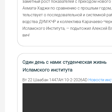
замет­ный рост пока­за­те­лей с при­хо­дом ново­го 
Ахма­та-Хаджи по срав­не­нию с про­шлым годом, 
тель­ству­ет о после­до­ва­тель­ной и систем­ной ра
вод­ства ДУМ КЧР и кол­лек­ти­ва Кара­чае­во-Чер­
Ислам­ско­го Инсти­ту­та, — поды­то­жил Алек­сей Вл
вич!
⁠Один день с нами: студенческая жизнь
Исламского института
Вт 22 Шаабан 1447AH 10-2-2026AD
Новости инс