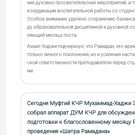
ния духов­но-про­све­ти­тель­ских меро­при­я­тий, а 
коор­ди­на­ции вос­пи­та­тель­ной рабо­ты со сту­ден­
Осо­бое вни­ма­ние уде­ле­но сохра­не­нию балан­с
ду обра­зо­ва­тель­ной дис­ци­пли­ной и духов­ной с
ля­ю­щей меся­ца поста.
Ахмат-Хаджи под­черк­нул, что Рама­дан, это вре­
толь­ко лич­но­го покло­не­ния, но и уси­ле­ния настав
ской ответ­ствен­но­сти пре­по­да­ва­те­ля перед сту­
ми.
Сегодня Муфтий КЧР Мухаммад-Хаджи 
собрал аппарат ДУМ КЧР для обсужден
подготовки к благословенному месяцу 
проведения «Шатра Рамадана».