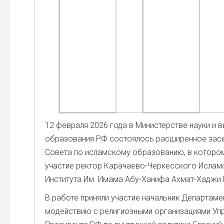
12 фев­ра­ля 2026 года в Мини­стер­стве нау­ки и в
обра­зо­ва­ния РФ состо­я­лось рас­ши­рен­ное засе
Сове­та по ислам­ско­му обра­зо­ва­нию, в кото­ро
уча­стие рек­тор Кара­чае­во-Чер­кес­ско­го Ислам­
Инсти­ту­та Им. Има­ма Абу-Хани­фа Ахмат-Хаджи 
В рабо­те при­ня­ли уча­стие началь­ник Депар­та­мен
мо­дей­ствию с рели­ги­оз­ны­ми орга­ни­за­ци­я­ми Уп