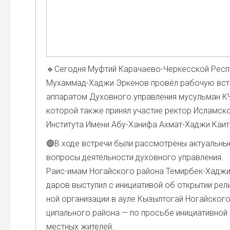
🔹Сего­дня Муф­тий Кара­чае­во-Чер­кес­ской Рес­пу
Мухам­мад-Хаджи Эрке­нов про­вёл рабо­чую встр
аппа­ра­том Духов­но­го управ­ле­ния мусуль­ман К
кото­рой так­же при­нял уча­стие рек­тор Ислам­ско
Инсти­ту­та Име­ни Абу-Хани­фа Ахмат-Хаджи Каи­т
🟣В ходе встре­чи были рас­смот­ре­ны акту­аль­ны
вопро­сы дея­тель­но­сти духов­но­го управ­ле­ния.
Раис-имам Ногай­ско­го рай­о­на Темир­бек-Хаджи
да­ров высту­пил с ини­ци­а­ти­вой об откры­тии рели
ной орга­ни­за­ции в ауле Кызы­л­то­гай Ногай­ско­г
ци­паль­но­го рай­о­на — по прось­бе ини­ци­а­тив­ной
мест­ных жите­лей.