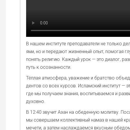
В нашем инсти­ту­те пре­по­да­ва­те­ли не толь­ко дел
я­ми, но и пере­да­ют жиз­нен­ный опыт, помо­гая г
понять рели­гию. Каж­дый урок — это диа­лог, раз­
путь к осо­знан­но­сти.
Тёп­лая атмо­сфе­ра, ува­же­ние и брат­ство объ­еди
ден­тов со всех кур­сов. Ислам­ский инсти­тут — э
где мы полу­ча­ем зна­ния, вос­пи­ты­ва­ем­ся и раз­ви
духов­но.
В 12:40 зву­чит Азан на обе­ден­ную молит­ву. Пос
мы совер­ша­ем кол­лек­тив­ный намаз в нашей кра
мече­ти, а затем насла­жда­ем­ся вкус­ным обе­до