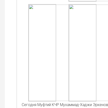
Сего­дня Муф­тий КЧР Мухам­мад-Хаджи Эрке­но