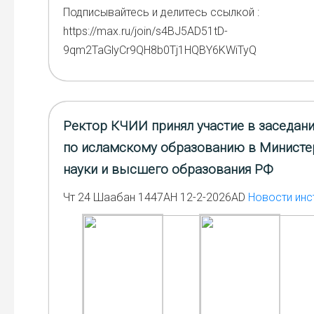
Под­пи­сы­вай­тесь и дели­тесь ссыл­кой :
https://max.ru/join/s4BJ5AD51tD-
9qm2TaGlyCr9QH8b0Tj1HQBY6KWiTyQ
Ректор КЧИИ принял участие в заседан
по исламскому образованию в Министе
науки и высшего образования РФ
Чт 24 Шаабан 1447AH 12-2-2026AD
Новости инс