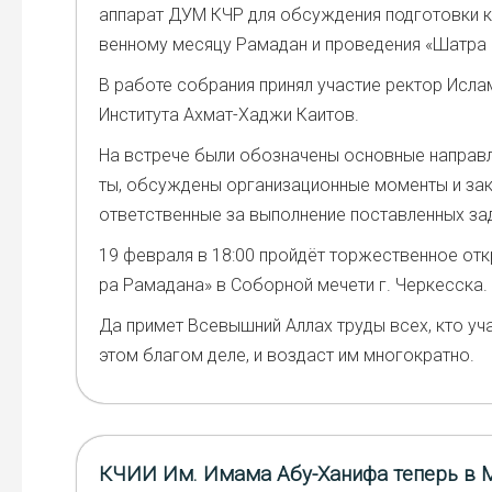
аппа­рат ДУМ КЧР для обсуж­де­ния под­го­тов­ки к
вен­но­му меся­цу Рама­дан и про­ве­де­ния «Шат­ра 
В рабо­те собра­ния при­нял уча­стие рек­тор Ислам
Инсти­ту­та Ахмат-Хаджи Каи­тов.
На встре­че были обо­зна­че­ны основ­ные направ­
ты, обсуж­де­ны орга­ни­за­ци­он­ные момен­ты и зак
ответ­ствен­ные за выпол­не­ние постав­лен­ных за
19 фев­ра­ля в 18:00 прой­дёт тор­же­ствен­ное от
ра Рама­да­на» в Собор­ной мече­ти г. Чер­кес­ска.
Да при­мет Все­выш­ний Аллах тру­ды всех, кто уча
этом бла­гом деле, и воз­даст им мно­го­крат­но.
КЧИИ Им. Имама Абу-Ханифа теперь в 