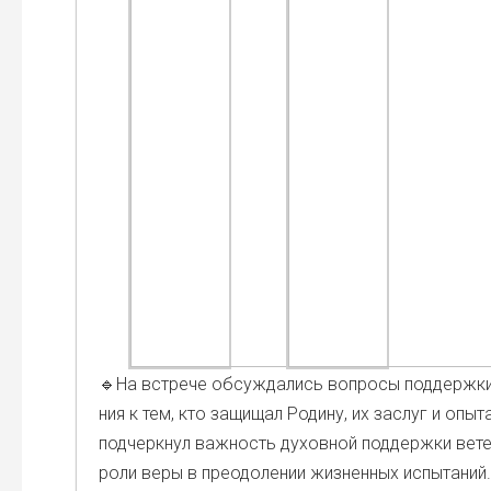
🔹На встре­че обсуж­да­лись вопро­сы под­держ­ки
ния к тем, кто защи­щал Роди­ну, их заслуг и опы­т
под­черк­нул важ­ность духов­ной под­держ­ки вете
роли веры в пре­одо­ле­нии жиз­нен­ных испы­та­ний.