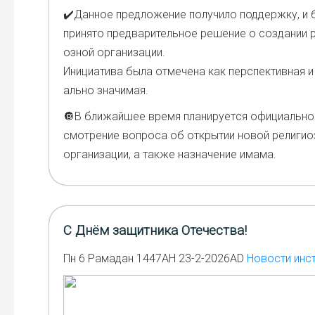
✔️Дан­ное пред­ло­же­ние полу­чи­ло под­держ­ку, и
при­ня­то пред­ва­ри­тель­ное реше­ние о созда­нии р
оз­ной орга­ни­за­ции.
Ини­ци­а­ти­ва была отме­че­на как пер­спек­тив­ная 
аль­но зна­чи­мая.
🔘В бли­жай­шее вре­мя пла­ни­ру­ет­ся офи­ци­аль­н
смот­ре­ние вопро­са об откры­тии новой рели­ги­о
орга­ни­за­ции, а так­же назна­че­ние има­ма.
С Днём защитника Отечества!
Пн 6 Рамадан 1447AH 23-2-2026AD
Новости инс