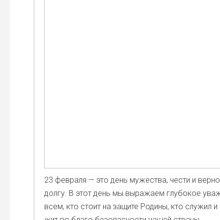
23 фев­ра­ля — это день муже­ства, чести и вер­но
дол­гу. В этот день мы выра­жа­ем глу­бо­кое ува­
всем, кто сто­ит на защи­те Роди­ны, кто слу­жил и
жит во бла­го без­опас­но­сти нашей стра­ны.