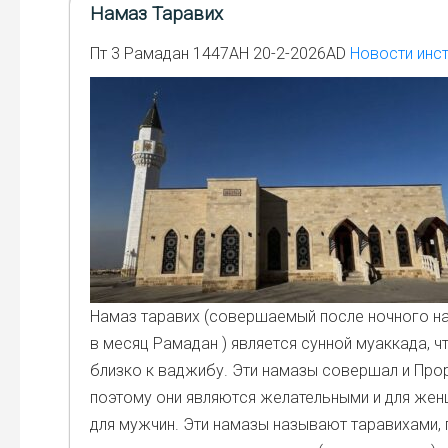
Намаз Таравих
Пт 3 Рамадан 1447AH 20-2-2026AD
Новости инст
Намаз тара­вих (совер­ша­е­мый после ноч­но­го н
в месяц Рама­дан ) явля­ет­ся сун­ной муак­ка­да, ч
близ­ко к ваджи­бу. Эти нама­зы совер­шал и Про­ро
поэто­му они явля­ют­ся жела­тель­ны­ми и для жен­
для муж­чин. Эти нама­зы назы­ва­ют тара­ви­ха­ми,