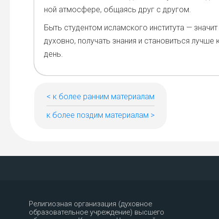
ной атмо­сфе­ре, обща­ясь друг с дру­гом.
Быть сту­ден­том ислам­ско­го инсти­ту­та — зна­чит
духов­но, полу­чать зна­ния и ста­но­вить­ся луч­ше
день.
< к более ранним материалам
к более поздим материалам >
Религиозная организация (духовное
образовательное учреждение) высшего