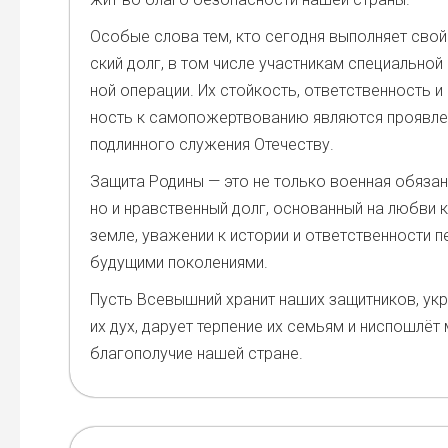
Осо­бые сло­ва тем, кто сего­дня выпол­ня­ет свой
ский долг, в том чис­ле участ­ни­кам спе­ци­аль­ной
ной опе­ра­ции. Их стой­кость, ответ­ствен­ность и
ность к само­по­жерт­во­ва­нию явля­ют­ся про­яв­ле
под­лин­но­го слу­же­ния Оте­че­ству.
Защи­та Роди­ны — это не толь­ко воен­ная обя­зан
но и нрав­ствен­ный долг, осно­ван­ный на люб­ви к
зем­ле, ува­же­нии к исто­рии и ответ­ствен­но­сти 
буду­щи­ми поко­ле­ни­я­ми.
Пусть Все­выш­ний хра­нит наших защит­ни­ков, укр
их дух, дару­ет тер­пе­ние их семьям и нис­по­шлёт
бла­го­по­лу­чие нашей стране.