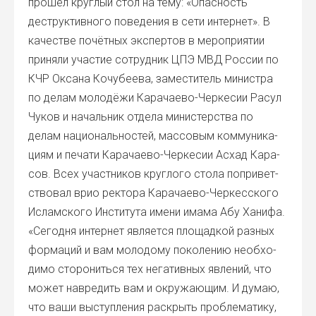
про­шёл круг­лый стол на тему: «Опас­ность
деструк­тив­но­го пове­де­ния в сети интер­нет». В
каче­стве почёт­ных экс­пер­тов в меро­при­я­тии
при­ня­ли уча­стие сотруд­ник ЦПЭ МВД Рос­сии по
КЧР Окса­на Кочу­бе­е­ва, заме­сти­тель мини­стра
по делам моло­дё­жи Кара­чае­во-Чер­ке­сии Расул
Чуков и началь­ник отде­ла мини­стер­ства по
делам наци­о­наль­но­стей, мас­со­вым ком­му­ни­ка­
ци­ям и печа­ти Кара­чае­во-Чер­ке­сии Асхад Кара­
сов. Всех участ­ни­ков круг­ло­го сто­ла попри­вет­
ство­вал врио рек­то­ра Кара­чае­во-Чер­кес­ско­го
Ислам­ско­го Инсти­ту­та име­ни има­ма Абу Хани­фа.
«Сего­дня интер­нет явля­ет­ся пло­щад­кой раз­ных
фор­ма­ций и вам моло­до­му поко­ле­нию необ­хо­
ди­мо сто­ро­нить­ся тех нега­тив­ных явле­ний, что
может навре­дить вам и окру­жа­ю­щим. И думаю,
что ваши выступ­ле­ния рас­крыть про­бле­ма­ти­ку,