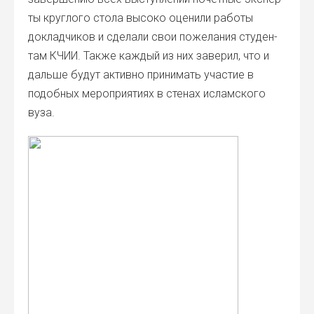
ты круг­ло­го сто­ла высо­ко оце­ни­ли рабо­ты
доклад­чи­ков и сде­ла­ли свои поже­ла­ния сту­ден­
там КЧИИ. Так­же каж­дый из них заве­рил, что и
даль­ше будут актив­но при­ни­мать уча­стие в
подоб­ных меро­при­я­ти­ях в сте­нах ислам­ско­го
вуза.