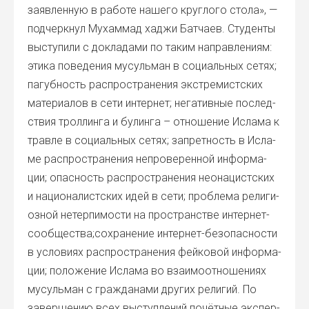
заяв­лен­ную в рабо­те наше­го круг­ло­го сто­ла», —
под­черк­нул Мухам­мад хаджи Бат­ча­ев. Сту­ден­ты
высту­пи­ли с докла­да­ми по таким направ­ле­ни­ям:
эти­ка пове­де­ния мусуль­ман в соци­аль­ных сетях;
пагуб­ность рас­про­стра­не­ния экс­тре­мист­ских
мате­ри­а­лов в сети интер­нет; нега­тив­ные послед­
ствия трол­лин­га и булин­га – отно­ше­ние Исла­ма к
трав­ле в соци­аль­ных сетях; запрет­ность в Исла­
ме рас­про­стра­не­ния непро­ве­рен­ной инфор­ма­
ции; опас­ность рас­про­стра­не­ния нео­на­цист­ских
и наци­о­на­лист­ских идей в сети; про­бле­ма рели­ги­
оз­ной нетер­пи­мо­сти на про­стран­стве интернет-
сообщества;сохранение интер­нет-без­опас­но­сти
в усло­ви­ях рас­про­стра­не­ния фей­ко­вой инфор­ма­
ции; поло­же­ние Исла­ма во вза­и­мо­от­но­ше­ни­ях
мусуль­ман с граж­да­на­ми дру­гих рели­гий. По
завер­ше­нию всех выступ­ле­ний почёт­ные экс­пер­