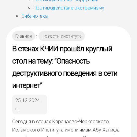
Противодействие экстремизму
Библиотека
Главная
›
Новости института
В стенах КЧИИ прошёл круглый
стол на тему: “Опасность
деструктивного поведения в сети
интернет”
25.12.2024
г.
Сего­дня в сте­нах Кара­чае­во-Чер­кес­ско­го
Ислам­ско­го Инсти­ту­та име­ни имам Абу Хани­фа