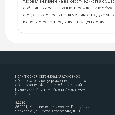
ти­ро­вал вни­ма­ние на важ­но­сти един­ства обще­с
соблю­де­ния рели­ги­оз­ных и граж­дан­ских обя­зан
стей, а так­же вос­пи­та­ния моло­де­жи в духе ува­
к сво­ей стране и тра­ди­ци­он­ным цен­но­стям.
Религиозная организация (духовное
образовательное учреждение) высшего
образования «Карачаево-Черкесский
Исламский Институт Имени Имама Абу-
Ханифа»
адрес:
369001, Карачаево-Черкесская Республика, г.
Черкесск, ул. Коста Хетагурова, д. 101