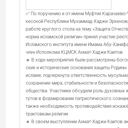
✅ По пору­че­нию и от име­ни Муф­тия Кара­чае­во
кес­ской Рес­пуб­ли­ки Мухам­мад-Хаджи Эрке­но­в
рабо­те круг­ло­го сто­ла на тему «Защи­та Отче­ст
нор­ма ислам­ской рели­гии» при­нял уча­стие рек­т
Ислам­ско­го инсти­ту­та име­ни Има­ма Абу-Хани­фа
член Испол­ко­ма КЦМСК Ахмат-Хаджи Каи­тов.
🔹 В ходе меро­при­я­тия были рас­смот­ре­ны бого
ские и исто­ри­че­ские осно­ва­ния защи­ты Роди­ны
исла­ме, под­черк­ну­та ответ­ствен­ность мусуль­м
сохра­не­ние мира, ста­биль­но­сти и без­опас­но­сти
обще­ства. Участ­ни­ки обсу­ди­ли роль духов­ных 
ту­тов в фор­ми­ро­ва­нии пат­ри­о­ти­че­ско­го созна­н
так­же необ­хо­ди­мость про­ти­во­дей­ствия иска­ж
трак­тов­кам рели­гии.
🔹 В сво­ём выступ­ле­нии Ахмат-Хаджи Каи­тов а