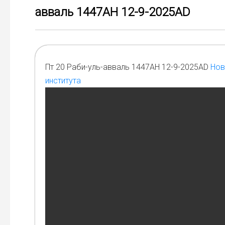
авваль 1447AH 12-9-2025AD
Пт 20 Раби-уль-авваль 1447AH 12-9-2025AD
Нов
института