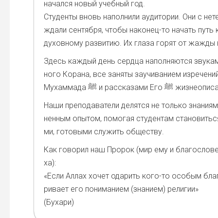
начал­ся новый учеб­ный год.
Сту­ден­ты вновь напол­ни­ли ауди­то­рии. Они с нете
жда­ли сен­тяб­ря, что­бы нако­нец-то начать путь к
духов­но­му раз­ви­тию. Их гла­за горят от жаж­ды к
Здесь каж­дый день серд­ца напол­ня­ют­ся зву­ка­
но­го Кора­на, все заня­ты заучи­ва­ни­ем изре­че­ни
Мухам­ма­да ‎ﷺ и рас­ска­за­ми Его ‎ﷺ жиз­
Наши пре­по­да­ва­те­ли делят­ся не толь­ко зна­ни­я­
нен­ным опы­том, помо­гая сту­ден­там ста­но­вить­ся
ми, гото­вы­ми слу­жить обще­ству.
Как гово­рил наш Про­рок (мир ему и бла­го­сло­ве
ха):
«Если Аллах хочет ода­рить кого-то осо­бым бла­
ри­ва­ет его пони­ма­ни­ем (зна­ни­ем) рели­гии»
(Буха­ри)