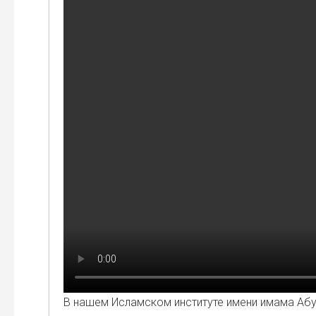
В нашем Ислам­ском инсти­ту­те име­ни има­ма Аб