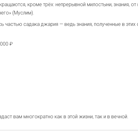
ра­ща­ют­ся, кро­ме трёх: непре­рыв­ной мило­сты­ни, зна­ния, от 
 него» (Муслим).
сь частью сада­ка джа­рия — ведь зна­ния, полу­чен­ные в этих с
.000 ₽
даст вам мно­го­крат­но как в этой жиз­ни, так и в веч­ной.