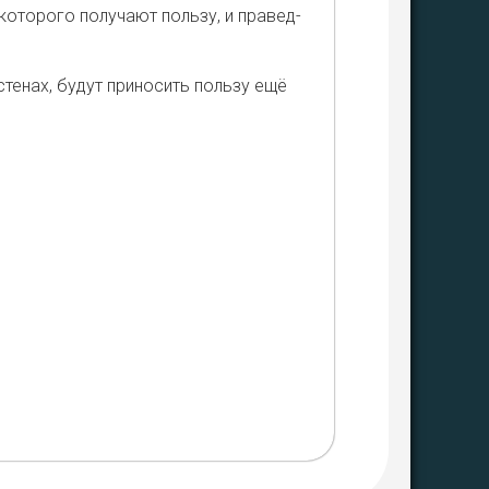
кото­ро­го полу­ча­ют поль­зу, и пра­вед­
те­нах, будут при­но­сить поль­зу ещё