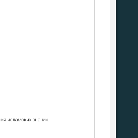
ия ислам­ских зна­ний.