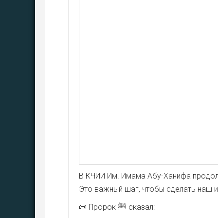
В КЧИИ Им. Има­ма Абу-Хани­фа про­дол­
Это важ­ный шаг, что­бы сде­лать наш и
📜 Про­рок ﷺ ска­зал: