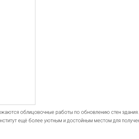
жа­ют­ся обли­цо­воч­ные рабо­ты по обнов­ле­нию стен зда­ния.
нсти­тут ещё более уют­ным и достой­ным местом для полу­че­н