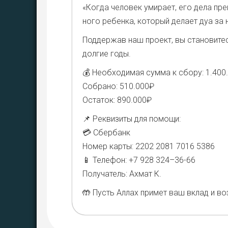
«Когда чело­век уми­ра­ет, его дела пре­к
но­го ребен­ка, кото­рый дела­ет дуа за
Под­дер­жав наш про­ект, вы ста­но­ви­те
дол­гие годы.
💰 Необ­хо­ди­мая сум­ма к сбо­ру: 1.400
Собра­но: 510.000₽
Оста­ток: 890.000₽
📌 Рек­ви­зи­ты для помо­щи:
💳 Сбер­банк
Номер кар­ты: 2202 2081 7016 5386
📱 Теле­фон: +7 928 324–36-66
Полу­ча­тель: Ахмат К.
🤲 Пусть Аллах при­мет ваш вклад и воз­