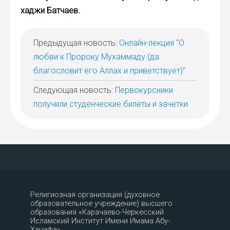
хаджи Батчаев.
Предыдущая новость:
Онлайн-лекция “О
любви к Пророку Мухаммаду (да
благословит его Аллах и приветствует)”
Следующая новость:
Первокурсники
получили студенческие билеты и зачетки
Религиозная организация (духовное
образовательное учреждение) высшего
образования «Карачаево-Черкесский
Исламский Институт Имени Имама Абу-
Ханифа»