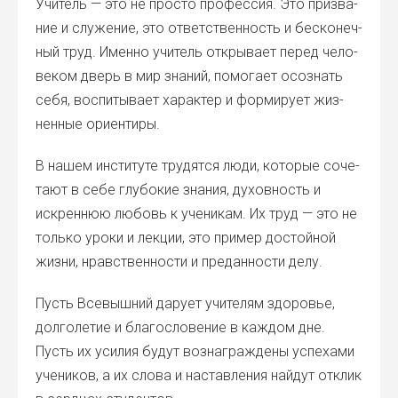
Учи­тель — это не про­сто про­фес­сия. Это при­зва­
ние и слу­же­ние, это ответ­ствен­ность и бес­ко­неч­
ный труд. Имен­но учи­тель откры­ва­ет перед чело­
ве­ком дверь в мир зна­ний, помо­га­ет осо­знать
себя, вос­пи­ты­ва­ет харак­тер и фор­ми­ру­ет жиз­
нен­ные ори­ен­ти­ры.
В нашем инсти­ту­те тру­дят­ся люди, кото­рые соче­
та­ют в себе глу­бо­кие зна­ния, духов­ность и
искрен­нюю любовь к уче­ни­кам. Их труд — это не
толь­ко уро­ки и лек­ции, это при­мер достой­ной
жиз­ни, нрав­ствен­но­сти и пре­дан­но­сти делу.
Пусть Все­выш­ний дару­ет учи­те­лям здо­ро­вье,
дол­го­ле­тие и бла­го­сло­ве­ние в каж­дом дне.
Пусть их уси­лия будут воз­на­граж­де­ны успе­ха­ми
уче­ни­ков, а их сло­ва и настав­ле­ния най­дут отклик