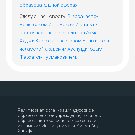
образовательной сферах
Следующая новость:
В Карачаево-
Черкесском Исламском Институте
состоялась встреча ректора Ахмат-
Хаджи Каитова с ректором Болгарской
исламской академии Хуснутдиновым
Фархатом Гусмановичем.
Религиозная организация (духовное
образовательное учреждение) высшего
образования «Карачаево-Черкесский
Исламский Институт Имени Имама Абу-
Ханифа»