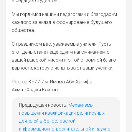
в серд­цах сту­ден­тов.
Мы гор­дим­ся наши­ми педа­го­га­ми и бла­го­да­рим
каж­до­го за вклад в фор­ми­ро­ва­ние буду­ще­го
обще­ства.
С празд­ни­ком вас, ува­жа­е­мые учи­те­ля! Пусть
этот день ста­нет ещё одним напо­ми­на­ни­ем о
вашей высо­кой мис­сии и о той огром­ной бла­го­
дар­но­сти, кото­рую испы­ты­ва­ют ваши уче­ни­ки.
Рек­тор КЧИИ Им. Има­ма Абу-Хани­фа
Ахмат-Хаджи Каи­тов
Предыдущая новость:
Механизмы
повышения квалификации религиозных
деятелей в богословской,
информационно-воспитательной и научно-