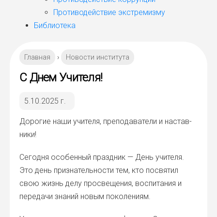
Противодействие экстремизму
Библиотека
Главная
›
Новости института
С Днем Учителя!
5.10.2025 г.
Доро­гие наши учи­те­ля, пре­по­да­ва­те­ли и настав­
ни­ки!
Сего­дня осо­бен­ный празд­ник — День учи­те­ля.
Это день при­зна­тель­но­сти тем, кто посвя­тил
свою жизнь делу про­све­ще­ния, вос­пи­та­ния и
пере­да­чи зна­ний новым поко­ле­ни­ям.