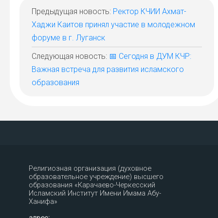
Предыдущая новость:
Ректор КЧИИ Ахмат-
Хаджи Каитов принял участие в молодежном
форуме в г. Луганск
Следующая новость:
📅 Сегодня в ДУМ КЧР:
Важная встреча для развития исламского
образования
Религиозная организация (духовное
образовательное учреждение) высшего
образования «Карачаево-Черкесский
Исламский Институт Имени Имама Абу-
Ханифа»