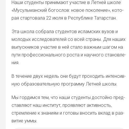
Наши сту­ден­ты при­ни­ма­ют уча­стие в Лет­ней шко­ле
«Мусуль­ман­ский бого­слов: новое поко­ле­ние», кото­
рая стар­то­ва­ла 22 июля в Рес­пуб­ли­ке Татар­стан.
Эта шко­ла собра­ла сту­ден­тов ислам­ских вузов и
моло­дых иссле­до­ва­те­лей со всей стра­ны. Для наших
выпуск­ни­ков уча­стие в ней ста­ло важ­ным шагом на
пути про­фес­си­о­наль­но­го роста и науч­но­го ста­нов­ле­
ния.
В тече­ние двух недель они будут про­хо­дить интен­сив­
ную обра­зо­ва­тель­ную про­грам­му Лет­ней шко­лы.
Мы гор­дим­ся тем, что наши сту­ден­ты достой­но пред­
став­ля­ют наш инсти­тут, про­яв­ля­ют актив­ность,
стрем­ле­ние к зна­ни­ям и гото­вы вно­сить вклад в раз­
ви­тие уммы.