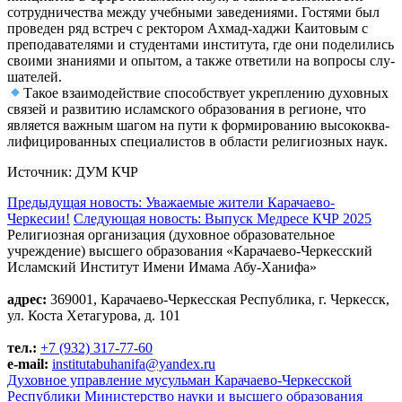
сотруд­ни­че­ства меж­ду учеб­ны­ми заве­де­ни­я­ми. Гостя­ми был
про­ве­ден ряд встреч с рек­то­ром Ахмад-хаджи Каи­то­вым с
пре­по­да­ва­те­ля­ми и сту­ден­та­ми инсти­ту­та, где они поде­ли­лись
сво­и­ми зна­ни­я­ми и опы­том, а так­же отве­ти­ли на вопро­сы слу­
ша­те­лей.
Такое вза­и­мо­дей­ствие спо­соб­ству­ет укреп­ле­нию духов­ных
свя­зей и раз­ви­тию ислам­ско­го обра­зо­ва­ния в реги­оне, что
явля­ет­ся важ­ным шагом на пути к фор­ми­ро­ва­нию высо­ко­ква­
ли­фи­ци­ро­ван­ных спе­ци­а­ли­стов в обла­сти рели­ги­оз­ных наук.
Источ­ник: ДУМ КЧР
Предыдущая новость:
Уважаемые жители Карачаево-
Черкесии!
Следующая новость:
Выпуск Медресе КЧР 2025
Религиозная организация (духовное образовательное
учреждение) высшего образования «Карачаево-Черкесский
Исламский Институт Имени Имама Абу-Ханифа»
адрес:
369001, Карачаево-Черкесская Республика, г. Черкесск,
ул. Коста Хетагурова, д. 101
тел.:
+7 (932) 317-77-60
e-mail:
institutabuhanifa@yandex.ru
Духовное управление мусульман Карачаево-Черкесской
Республики
Министерство науки и высшего образования