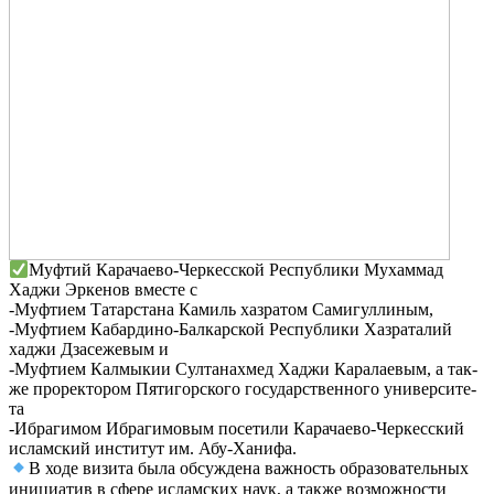
Муф­тий Кара­чае­во-Чер­кес­ской Рес­пуб­ли­ки Мухам­мад
Хаджи Эрке­нов вме­сте с
‑Муф­ти­ем Татар­ста­на Камиль хаз­ра­том Сами­гул­ли­ным,
‑Муф­ти­ем Кабар­ди­но-Бал­кар­ской Рес­пуб­ли­ки Хаз­ра­та­лий
хаджи Дза­се­же­вым и
‑Муф­ти­ем Кал­мы­кии Сул­та­на­хмед Хаджи Кара­ла­е­вым, а так­
же про­рек­то­ром Пяти­гор­ско­го госу­дар­ствен­но­го уни­вер­си­те­
та
‑Ибра­ги­мом Ибра­ги­мо­вым посе­ти­ли Кара­чае­во-Чер­кес­ский
ислам­ский инсти­тут им. Абу-Хани­фа.
В ходе визи­та была обсуж­де­на важ­ность обра­зо­ва­тель­ных
ини­ци­а­тив в сфе­ре ислам­ских наук, а так­же воз­мож­но­сти