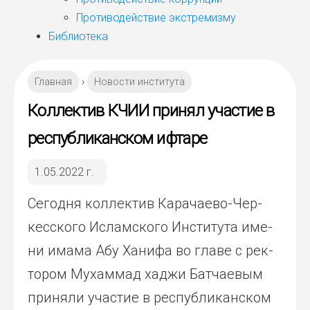
Противодействие экстремизму
Библиотека
Главная
›
Новости института
Коллектив КЧИИ принял участие в
республиканском ифтаре
1.05.2022 г.
Сего­дня кол­лек­тив Кара­чае­во-Чер­
кес­ско­го Ислам­ско­го Инсти­ту­та име­
ни има­ма Абу Хани­фа во гла­ве с рек­
то­ром Мухам­мад хаджи Бат­чае­вым
при­ня­ли уча­стие в рес­пуб­ли­кан­ском