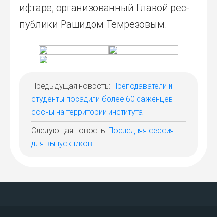
ифта­ре, орга­ни­зо­ван­ный Гла­вой рес­
пуб­ли­ки Раши­дом Тем­ре­зо­вым.
Предыдущая новость:
Преподаватели и
студенты посадили более 60 саженцев
сосны на территории института
Следующая новость:
Последняя сессия
для выпускников