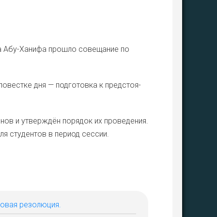
 Абу-Хани­фа про­шло сове­ща­ние по
овест­ке дня — под­го­тов­ка к пред­сто­я­
­нов и утвер­ждён поря­док их про­ве­де­ния.
я сту­ден­тов в пери­од сес­сии.
говая резолюция.