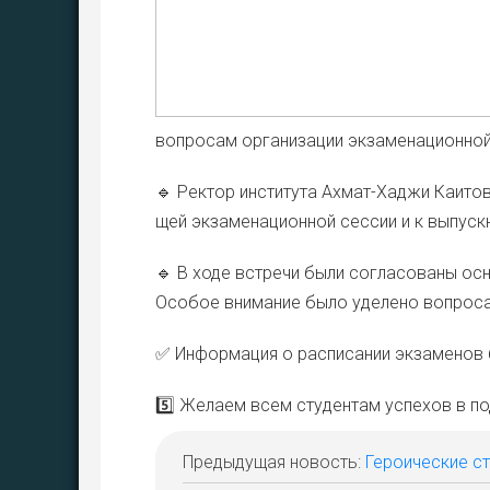
вопро­сам орга­ни­за­ции экза­ме­на­ци­он­н
🔹 Рек­тор инсти­ту­та Ахмат-Хаджи Каи­тов 
щей экза­ме­на­ци­он­ной сес­сии и к выпуск
🔹 В ходе встре­чи были согла­со­ва­ны осно
Осо­бое вни­ма­ние было уде­ле­но вопро­са
✅ Инфор­ма­ция о рас­пи­са­нии экза­ме­нов 
5️⃣ Жела­ем всем сту­ден­там успе­хов в под
Предыдущая новость:
Героические ст