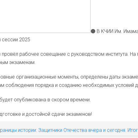
🟠 В КЧИИ Им. Има­ма
ой сес­сии 2025
про­вёл рабо­чее сове­ща­ние с руко­вод­ством инсти­ту­та. На п
­ным экза­ме­нам.
в­ные орга­ни­за­ци­он­ные момен­ты, опре­де­ле­ны даты экза­ме
м соблю­де­ния поряд­ка и созда­нию необ­хо­ди­мых усло­вий дл
будет опуб­ли­ко­ва­на в ско­ром вре­ме­ни.
­го­тов­ке и достой­ной сда­чи экза­ме­нов!
раницы истории: Защитники Отечества вчера и сегодня. Ито