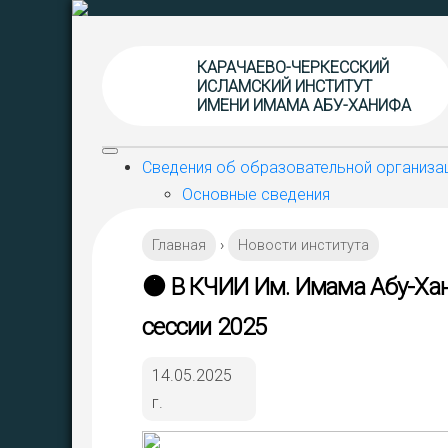
КАРАЧАЕВО-ЧЕРКЕССКИЙ
ИСЛАМСКИЙ ИНСТИТУТ
ИМЕНИ ИМАМА АБУ-ХАНИФА
Сведения об образовательной организа
Основные сведения
Структура и органы управления об
Главная
›
Новости института
Документы
Образование
🟠 В КЧИИ Им. Имама Абу-Ха
Образовательные стандарты и тре
сессии 2025
Руководство
Педагогический состав
14.05.2025
Материально-техническое обеспеч
г.
Стипендии и меры поддержки обуч
Платные образовательные услуги