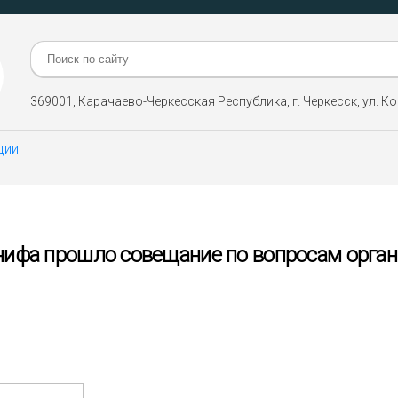
Поиск:
369001, Карачаево-Черкесская Республика, г. Черкесск, ул. Ко
ции
разовательной организацией
нифа прошло совещание по вопросам орга
бования
ение и оснащенность образовательного процесса. Доступн
ающихся